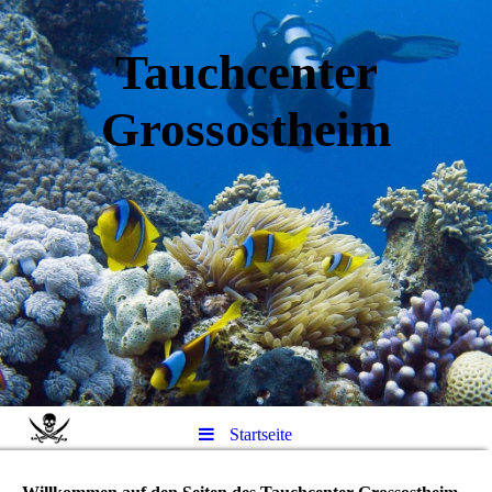
Tauchcenter
Gro
ssos
theim
Startseite