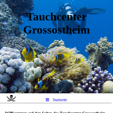
Tauchcenter
Gro
ssos
theim
Startseite