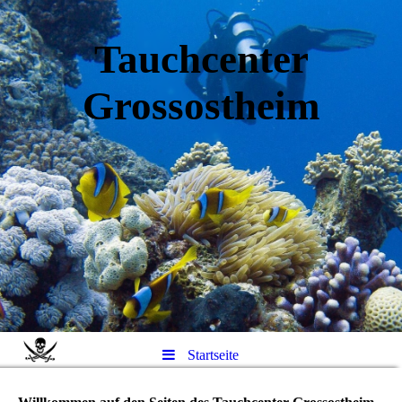
Tauchcenter
Gro
ssos
theim
Startseite