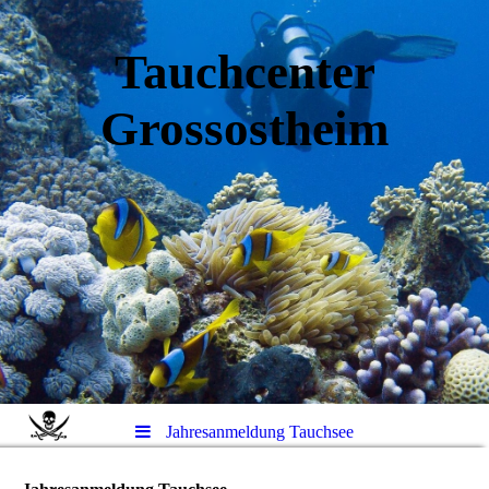
Tauchcenter
Gro
ssos
theim
Jahresanmeldung Tauchsee